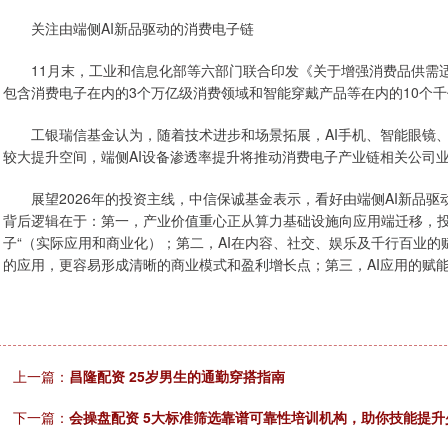
关注由端侧AI新品驱动的消费电子链
11月末，工业和信息化部等六部门联合印发《关于增强消费品供需适配
包含消费电子在内的3个万亿级消费领域和智能穿戴产品等在内的10个
工银瑞信基金认为，随着技术进步和场景拓展，AI手机、智能眼镜、
较大提升空间，端侧AI设备渗透率提升将推动消费电子产业链相关公司
展望2026年的投资主线，中信保诚基金表示，看好由端侧AI新品驱动的
背后逻辑在于：第一，产业价值重心正从算力基础设施向应用端迁移，投
子“（实际应用和商业化）；第二，AI在内容、社交、娱乐及千行百业的
的应用，更容易形成清晰的商业模式和盈利增长点；第三，AI应用的赋
上一篇：
昌隆配资 25岁男生的通勤穿搭指南
下一篇：
会操盘配资 5大标准筛选靠谱可靠性培训机构，助你技能提升