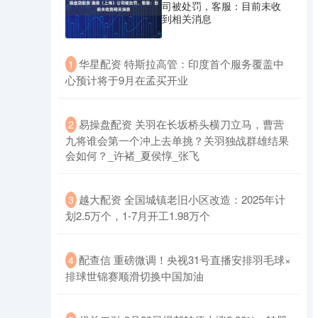
司被处罚，客服：目前未收
到相关消息
​华星配资 特斯拉高管：印度首个服务覆盖中
1
心预计将于9月在孟买开业
​易操盘配资 关羽在长坂桥头横刀立马，曹营
2
九将谁会第一个冲上去单挑？关羽独战群雄结果
会如何？_许褚_夏侯惇_张飞
​越大配资 全国城镇老旧小区改造：2025年计
3
划2.5万个，1-7月开工1.98万个
​配查信 重磅微调！央视31号直播安排羽毛球×
4
排球世锦赛顺滑切换中国加油