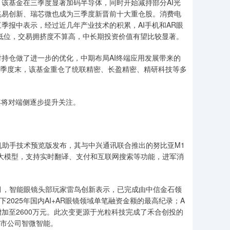
基金在三季度显著加码半导体，同时开始减持部分AI光
兆易创新、瑞芯微也成为三季度新晋前十大重仓股。消费电
季报中表示，经过近几年产业技术的积累，AI手机和AR眼
较低位，交易拥挤度不算高，中长期投资价值有望比较显著。
仓做了进一步的优化，中期布局AI终端应用发展带来的
。三季度末，该基金重仓了统联精密、长盈精密、精研科技等多
将对端侧逐步提升关注。
助手技术预览版发布，其与中兴通讯联合推出的努比亚M1
成千问大模型，支持实时翻译、支付和互联网搜索等功能，进军消
月，智能眼镜头部玩家雷鸟创新表示，已完成由中信金石领
025年国内AI+AR眼镜领域单笔融资金额的最高纪录；A
增加至2600万元。此次变更源于光粒科技完成了禾合创投的
上市公司智微智能。