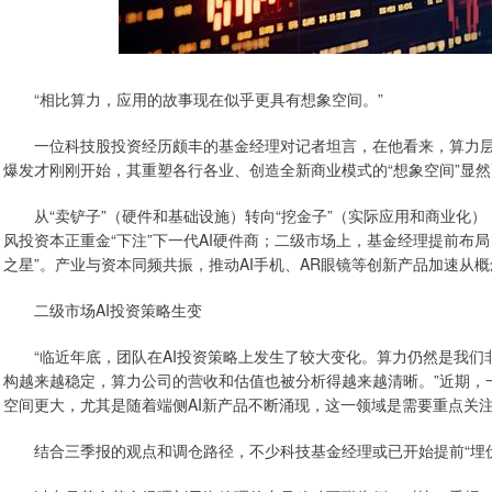
“相比算力，应用的故事现在似乎更具有想象空间。”
一位科技股投资经历颇丰的基金经理对记者坦言，在他看来，算力层的“
爆发才刚刚开始，其重塑各行各业、创造全新商业模式的“想象空间”显
从“卖铲子”（硬件和基础设施）转向“挖金子”（实际应用和商业化）
风投资本正重金“下注”下一代AI硬件商；二级市场上，基金经理提前布局
之星”。产业与资本同频共振，推动AI手机、AR眼镜等创新产品加速从
二级市场AI投资策略生变
“临近年底，团队在AI投资策略上发生了较大变化。算力仍然是我们
构越来越稳定，算力公司的营收和估值也被分析得越来越清晰。”近期，一
空间更大，尤其是随着端侧AI新产品不断涌现，这一领域是需要重点关
结合三季报的观点和调仓路径，不少科技基金经理或已开始提前“埋伏