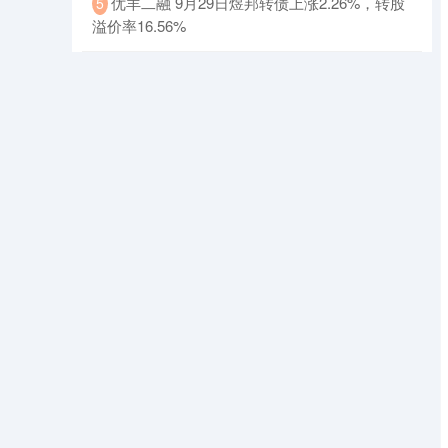
​优羊二融 9月29日煜邦转债上涨2.26%，转股
5
溢价率16.56%