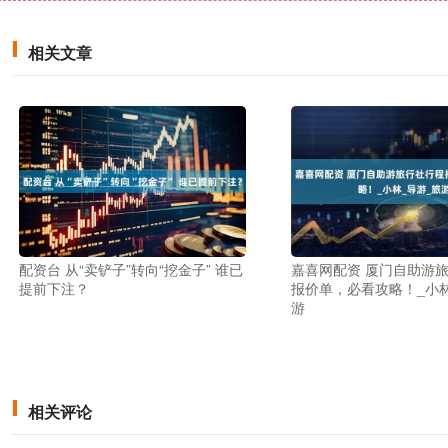
相关文章
配资台 从“卖铲子”转向“挖金子” 谁已
嘉喜网配资 厦门自助游
提前下注？
报价单，必看攻略！_小林
游
相关评论