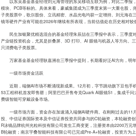
以东吴基金基金经理刘元海管理的东吴移动互联为例，对比二季报，该
模块、PCB等标的。具体来看，豪威集团成为三季度末第一大重仓股，
子类股票中，歌尔股份、立讯精密、水晶光电均获一定增持。刘元海在三
镜等硬件产业有可能在2026年继续有所表现，当前估值处在历史相对
民生加银聚优精选混合的基金经理朱辰喆在三季报中表示，三季度对持
产业链投资机会，尤其是折叠屏、3D 打印、AI 眼镜与机器人等方向
只消费电子类股票。
万家基金基金经理耿嘉洲在三季报中提到，长期看好泛AI方向，明年
一级市场资金活跃
近期，端侧AI市场不断涌现新成果。12月初，字节跳动旗下豆包手机
53工程样机首发即售罄；阿里巴巴开售夸克Quark AI眼镜S1，集
费级智能可穿戴设备市场。
一级市场方面，资金亦在加速涌入端侧AI硬件商。在刚刚过去的11
投、中信证券国际资本及中信证券投资共同参与的C轮融资，本轮融资创下2
R泳镜品牌杭州光粒科技有限公司发生工商变更，注册资本由2200万元
B轮融资；南京宇叠智能科技有限公司已完成Pre-A+轮融资，投资方为