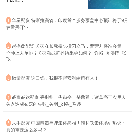
华星配资 特斯拉高管：印度首个服务覆盖中心预计将于9月
1
在孟买开业
易操盘配资 关羽在长坂桥头横刀立马，曹营九将谁会第一
2
个冲上去单挑？关羽独战群雄结果会如何？_许褚_夏侯惇_张
飞
微量配资 这口锅，我恨不得安利给所有人！
3
诚富诚达配资 丢荆州、失街亭、杀魏延，诸葛亮三次用人
4
失误造成蜀汉的失败_关羽_刘备_马谡
大牛配资 中国鹰击导弹集体亮相！饱和攻击体系引热议：
5
真的需要这么多吗？